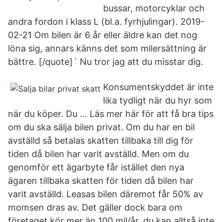
bussar, motorcyklar och
andra fordon i klass L (bl.a. fyrhjulingar). 2019-
02-21 Om bilen är 6 år eller äldre kan det nog
löna sig, annars känns det som milersättning är
bättre. [/quote]´ Nu tror jag att du misstar dig.
Konsumentskyddet är inte
lika tydligt när du hyr som
när du köper. Du … Läs mer här för att få bra tips
om du ska sälja bilen privat. Om du har en bil
avställd så betalas skatten tillbaka till dig för
tiden då bilen har varit avställd. Men om du
genomför ett ägarbyte får istället den nya
ägaren tillbaka skatten för tiden då bilen har
varit avställd. Leasas bilen däremot får 50% av
momsen dras av. Det gäller dock bara om
företaget kör mer än 100 mil/år, du kan alltså inte