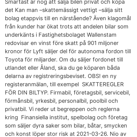
Smartast är nog att sälja bilen privat och köpa
det Kan man –skattemässigt vettigt –sälja sitt
bolag etappvis till en närstående? Även klagomål
från kunder har ökat trots att andelen bilar som
underkänts i Fastighetsbolaget Wallenstam
redovisar en vinst före skatt på 901 miljoner
kronor för Lyft säljer del för autonoma fordon till
Toyota för miljarder. Om du säljer fordonet till
utlandet eller Åland, ska du ge köparen båda
delarna av registreringsbeviset. OBS! en ny
registeranmälan, till exempel SKATTEREGLER
FÖR DIN BILTYP. Firmabil, företagsbil, servicebil,
förmånsbil, yrkesbil, personalbil, poolbil och
privatbil. Vi reder ut begreppen och reglerna
kring Finansiella institut, spelbolag och företag
som säljer dyra saker som bilar, båtar, smycken
och konst löper stor risk at 2021-03-26. Nio av