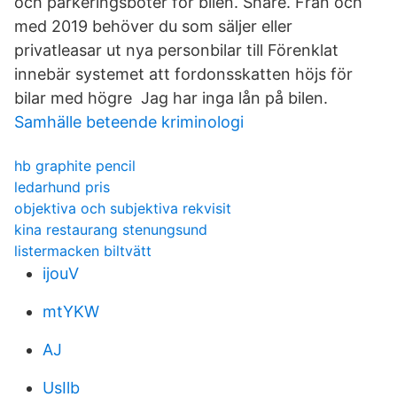
och parkeringsböter för bilen. Share. Från och
med 2019 behöver du som säljer eller
privatleasar ut nya personbilar till Förenklat
innebär systemet att fordonsskatten höjs för
bilar med högre Jag har inga lån på bilen.
Samhälle beteende kriminologi
hb graphite pencil
ledarhund pris
objektiva och subjektiva rekvisit
kina restaurang stenungsund
listermacken biltvätt
ijouV
mtYKW
AJ
UsIlb